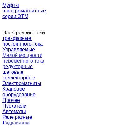
Муфты
электромагнитные
серии ЭТМ
Электродвигатели
трехфазные
постоянного тока
Управляемые
Малой мощности
переменного тока
редукторные
шаговые
коллекторные
Электромагниты
Крановое
оборудование
Прочее
Пускатели
Автоматы
Реле разные
Г
идравлика